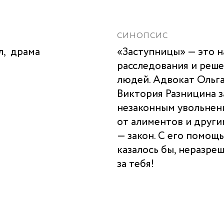
СИНОПСИС
л,
драма
«Заступницы» — это 
расследования и реш
людей. Адвокат Ольг
Виктория Разницина за
незаконным увольнен
от алиментов и други
— закон. С его помощ
казалось бы, неразре
за тебя!